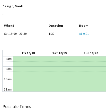
Design/Goal:
3am
-
4am
When?
Duration
Room
5am
Sat 19:00 - 20:30
1:30
A1 0.01
6am
7am
Fri 10/18
Sat 10/19
Sun 10/20
8am
9am
10am
11am
12pm
Possible Times