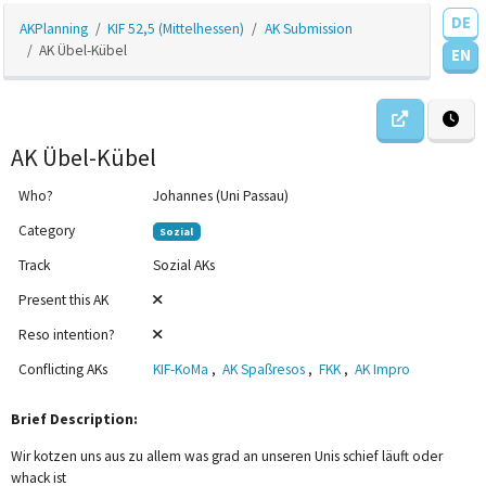
DE
AKPlanning
KIF 52,5 (Mittelhessen)
AK Submission
AK Übel-Kübel
EN
AK Übel-Kübel
Who?
Johannes (Uni Passau)
Category
Sozial
Track
Sozial AKs
Present this AK
Reso intention?
Conflicting AKs
KIF-KoMa
,
AK Spaßresos
,
FKK
,
AK Impro
12am
Brief Description:
1am
Wir kotzen uns aus zu allem was grad an unseren Unis schief läuft oder
2am
whack ist