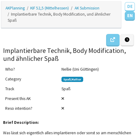
DE
AKPlanning
KIF 52,5 (Mittelhessen)
AK Submission
Implantierbare Technik, Body Modification, und ähnlicher
EN
Spaß
Implantierbare Technik, Body Modification,
und ähnlicher Spaß
Who?
Nellie (Uni Göttingen)
Category
Spaß/Kultur
Track
Spaß
Present this AK
Reso intention?
Brief Description:
Was lässt sich eigentlich alles implantieren oder sonst so am menschlichen