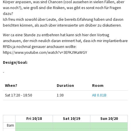
Körper anpassen, was sind Chancen (cool aussehen in vielen Fällen, aber
was noch?), wie groß sind die Risiken, was gibt es sonst noch für Fragen
dazu?
Ich freu mich sowohl über Leute, die bereits Erfahrung haben und davon
berichten können, als auch über interessierte um drüber zu diskutieren.
12am
Wer ca eine Stunde zu entbehren hat kann sich hier den Vortrag
1am
anschauen, der mich neulich daran erinnert hat, dass ich mir implantierbare
RFIDs ja nochmal genauer anschauen wollte:
2am
https://www.youtube.com/watch?v=3EFKJ9KaWGY
Design/Goal:
3am
-
4am
When?
Duration
Room
5am
Sat 17:20 - 18:50
1:30
A8 0.01B
6am
7am
Fri 10/18
Sat 10/19
Sun 10/20
8am