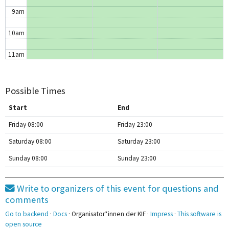
9am
10am
11am
12pm
Possible Times
1pm
Start
End
2pm
Friday 08:00
Friday 23:00
3pm
Saturday 08:00
Saturday 23:00
Sunday 08:00
Sunday 23:00
4pm
5pm
Write to organizers of this event for questions and
5:20 - 6:50
comments
A8 0.01B
6pm
Go to backend
·
Docs
· Organisator*innen der KIF ·
Impress
·
This software is
open source
7pm