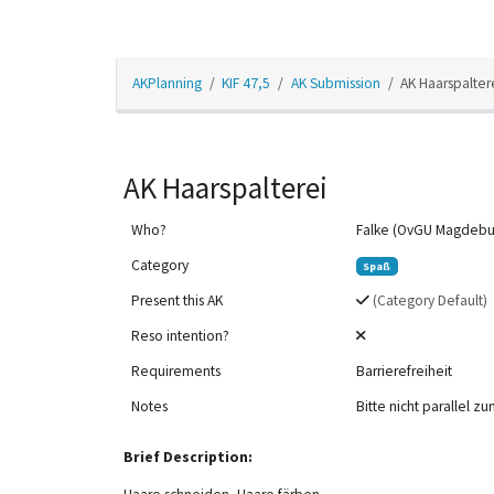
AKPlanning
KIF 47,5
AK Submission
AK Haarspalter
AK Haarspalterei
Who?
Falke (OvGU Magdebu
Category
Spaß
Present this AK
(Category Default)
Reso intention?
Requirements
Barrierefreiheit
12am
Notes
Bitte nicht parallel
1am
Brief Description:
2am