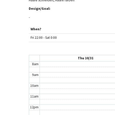
Haare schneiden, Haare färben
Design/Goal:
3am
-
4am
When?
5am
Fri 22:00 - Sat 0:00
6am
7am
Thu 10/31
8am
9am
10am
11am
12pm