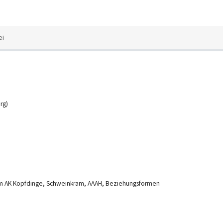
ei
rg)
 zum AK Kopfdinge, Schweinkram, AAAH, Beziehungsformen