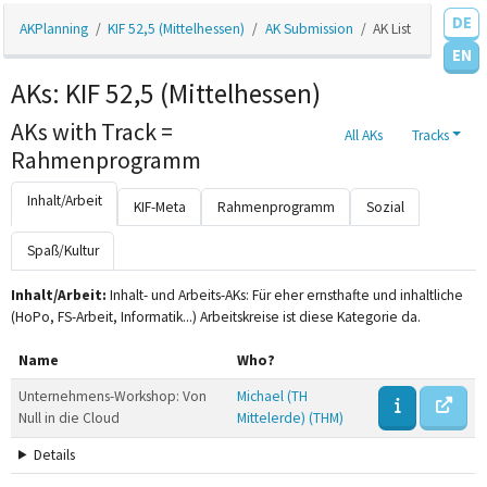
DE
AKPlanning
KIF 52,5 (Mittelhessen)
AK Submission
AK List
EN
AKs: KIF 52,5 (Mittelhessen)
AKs with Track =
All AKs
Tracks
Rahmenprogramm
Inhalt/Arbeit
KIF-Meta
Rahmenprogramm
Sozial
Spaß/Kultur
Inhalt/Arbeit:
Inhalt- und Arbeits-AKs: Für eher ernsthafte und inhaltliche
(HoPo, FS-Arbeit, Informatik...) Arbeitskreise ist diese Kategorie da.
Name
Who?
Unternehmens-Workshop: Von
Michael (TH
Null in die Cloud
Mittelerde) (THM)
Details