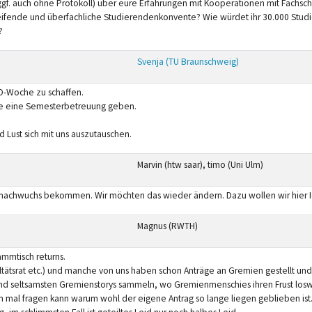
 ggf. auch ohne Protokoll) über eure Erfahrungen mit Kooperationen mit Fachs
reifende und überfachliche Studierendenkonvente? Wie würdet ihr 30.000 Stud
?
Svenja (TU Braunschweig)
 O-Woche zu schaffen.
ie eine Semesterbetreuung geben.
d Lust sich mit uns auszutauschen.
Marvin (htw saar), timo (Uni Ulm)
snachwuchs bekommen. Wir möchten das wieder ändern. Dazu wollen wir hier I
Magnus (RWTH)
ammtisch returns.
tätsrat etc.) und manche von uns haben schon Anträge an Gremien gestellt und
n und seltsamsten Gremienstorys sammeln, wo Gremienmenschies ihren Frust lo
mal fragen kann warum wohl der eigene Antrag so lange liegen geblieben ist