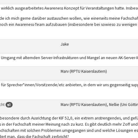
 wirklich ausgearbeitetes Awareness Konzept für Veranstaltungen hatte. Insbes
e ich mich gerne darüber austauschen wollen, wie einerseits meine Fachschaft
noch ein Awareness-Team aufzubauen (insbesondere bei sowieso zu wenigen fr
Jake
 Umgang mit alternden Server-Infrastrukturen und Mangel an neuen AK-Server-M
Marv (RPTU Kaiserslautern)
ce für Sprecher*innen/Vorsitzende/etc anbieten, in dem wir uns gegenseitig 
ucht
Marv (RPTU Kaiserslautern), Nellie (Uni Götti
esondere durch Ausrichtung der KIF 52,0, ein extrem anstrengendes, und gefühlt is
in der Fachschaft meiner Meinung nach zu kurz. Es gibt deutlich mehr Zoff u
achschaften mit solchen Problemen umgegangen sind und welche Lösungen es 
ert man, dass die Fachschaft zerbricht?