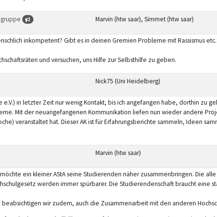
lfegruppe
Marvin (htw saar), Simmet (htw saar)
nschlich inkompetent? Gibt es in deinen Gremien Probleme mit Rassismus etc.
schaftsräten und versuchen, uns Hilfe zur Selbsthilfe zu geben.
Nick75 (Uni Heidelberg)
e.V.) in letzter Zeit nur wenig Kontakt, bis ich angefangen habe, dorthin zu
leme. Mit der neuangefangenen Kommunikation liefen nun wieder andere Projek
Woche) veranstaltet hat. Dieser AK ist für Erfahrungsberichte sammeln, Ideen 
Marvin (htw saar)
 möchte ein kleiner AStA seine Studierenden näher zusammenbringen. Die alle
schulgesetz werden immer spürbarer. Die Studierendenschaft braucht eine sta
beabsichtigen wir zudem, auch die Zusammenarbeit mit den anderen Hochsc