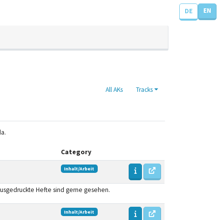
EN
DE
All AKs
Tracks
da.
Category
Inhalt/Arbeit
Ausgedruckte Hefte sind gerne gesehen.
Inhalt/Arbeit