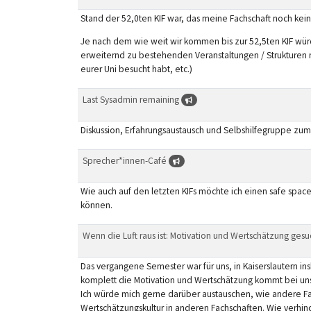
Stand der 52,0ten KIF war, das meine Fachschaft noch kein
Je nach dem wie weit wir kommen bis zur 52,5ten KIF würd
erweiternd zu bestehenden Veranstaltungen / Strukturen 
eurer Uni besucht habt, etc.)
Last Sysadmin remaining
Diskussion, Erfahrungsaustausch und Selbshilfegruppe zum
Sprecher*innen-Café
Wie auch auf den letzten KIFs möchte ich einen safe spa
können.
Wenn die Luft raus ist: Motivation und Wertschätzung ges
Das vergangene Semester war für uns, in Kaiserslautern insb
komplett die Motivation und Wertschätzung kommt bei uns 
Ich würde mich gerne darüber austauschen, wie andere F
Wertschätzungskultur in anderen Fachschaften. Wie verhind