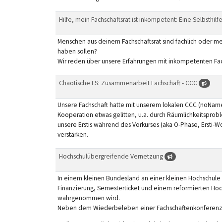
Hilfe, mein Fachschaftsrat ist inkompetent: Eine Selbsthi
Menschen aus deinem Fachschaftsrat sind fachlich oder me
haben sollen?
Wir reden über unsere Erfahrungen mit inkompetenten Fach
Chaotische FS: Zusammenarbeit Fachschaft - CCC
Unsere Fachschaft hatte mit unserem lokalen CCC (noName 
Kooperation etwas gelitten, u.a. durch Räumlichkeitsprob
unsere Erstis während des Vorkurses (aka O-Phase, Ersti-
verstärken.
Hochschulübergreifende Vernetzung
In einem kleinen Bundesland an einer kleinen Hochschule
Finanzierung, Semesterticket und einem reformierten Hoch
wahrgenommen wird.
Neben dem Wiederbeleben einer Fachschaftenkonferenz 