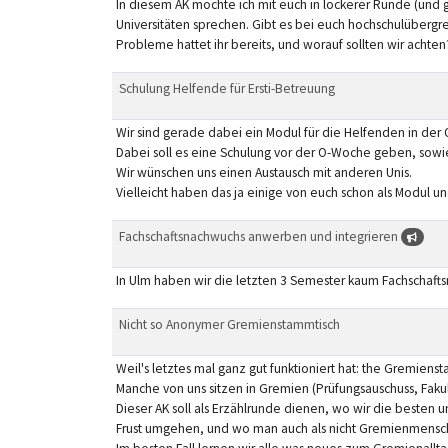
In diesem AK möchte ich mit euch in lockerer Runde (und
Universitäten sprechen. Gibt es bei euch hochschulüberg
Probleme hattet ihr bereits, und worauf sollten wir achten
Schulung Helfende für Ersti-Betreuung
Wir sind gerade dabei ein Modul für die Helfenden in der
Dabei soll es eine Schulung vor der O-Woche geben, sow
Wir wünschen uns einen Austausch mit anderen Unis.
Vielleicht haben das ja einige von euch schon als Modul un
Fachschaftsnachwuchs anwerben und integrieren
In Ulm haben wir die letzten 3 Semester kaum Fachschaft
Nicht so Anonymer Gremienstammtisch
Weil's letztes mal ganz gut funktioniert hat: the Gremienst
Manche von uns sitzen in Gremien (Prüfungsauschuss, Fakul
Dieser AK soll als Erzählrunde dienen, wo wir die beste
Frust umgehen, und wo man auch als nicht Gremienmensch 