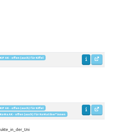
KIF AK - offen (auch) für Kiffel
KIF AK - offen (auch) für Kiffel
KoMa AK - offen (auch) für KoMatiker*innen
odukte_in_der_Uni