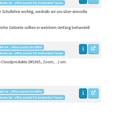
KoMa AK - offen (auch) für KoMatiker*innen
 Schullehre wichtig, weshalb wir uns über sinnvolle
welche Gebiete sollten in welchem Umfang behandelt
KIF AK - offen (auch) für Kiffel
KoMa AK - offen (auch) für KoMatiker*innen
US-Cloudprodukte (MS365, Zoom, ...) um.
KIF AK - offen (auch) für Kiffel
KoMa AK - offen (auch) für KoMatiker*innen