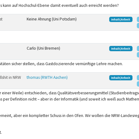
s kann auf Hochschul-Ebene damit eventuell auch erreicht werden?
st
Keine Ahnung (Uni Potsdam)
Inhalt/Arbeit
Carlo (Uni Bremen)
Inhalt/Arbeit
täten sicher stellen, dass Gastdozierende vernünftige Lehre machen.
lshit in NRW
thomas (RWTH Aachen)
Inhalt/Arbeit
 einer Weile) entschieden, dass Qualitätsverbesserungsmittel (Studienbeitrags
 per Definition nicht – aber in der Informatik (und soweit ich weiß auch Mathe
gemeint, aber ein kompletter Schuss in den Ofen. Wir wollen die NRW-Landesregi
.