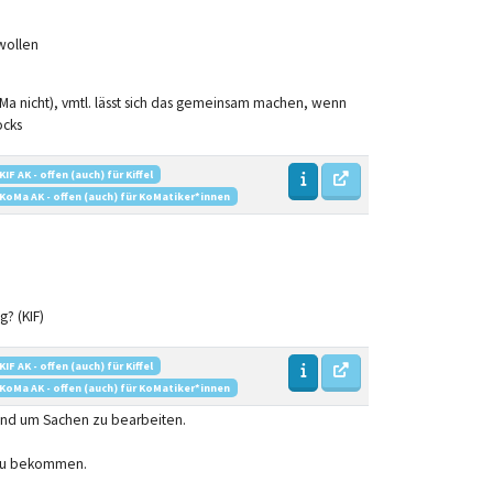
wollen
Ma nicht), vmtl. lässt sich das gemeinsam machen, wenn
ocks
KIF AK - offen (auch) für Kiffel
KoMa AK - offen (auch) für KoMatiker*innen
? (KIF)
KIF AK - offen (auch) für Kiffel
KoMa AK - offen (auch) für KoMatiker*innen
nd um Sachen zu bearbeiten.
 zu bekommen.