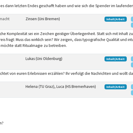
 es dann letzten Endes geschafft haben und wie sich die Spender im laufende
 macht
Zinsen (Uni Bremen)
Inhalt/Arbeit
sche Komplexität sei ein Zeichen geistiger Überlegenheit. Statt sich mit Inhalt z
 fragt: Muss das wirklich sein? Wir zeigen, dass typografische Qualität und i
möchte statt Ritualmagie zu betreiben.
Lukas (Uni Oldenburg)
Inhalt/Arbeit
möchtet von euren Erlebnissen erzählen? Ihr verfolgt die Nachrichten und wollt da
Helena (TU Graz), Luca (HS Bremerhaven)
Inhalt/Arbeit
n?