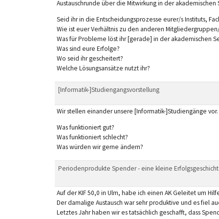
Austauschrunde über die Mitwirkung in der akademischen 
Seid ihr in die Entscheidungsprozesse eurer/s Instituts, Fa
Wie ist euer Verhältnis zu den anderen Mitgliedergruppe
Was für Probleme löst ihr [gerade] in der akademischen S
Was sind eure Erfolge?
Wo seid ihr gescheitert?
Welche Lösungsansätze nutzt ihr?
[Informatik-]Studiengangsvorstellung
Wir stellen einander unsere [Informatik-]Studiengänge vor.
Was funktioniert gut?
Was funktioniert schlecht?
Was würden wir gerne ändern?
Periodenprodukte Spender - eine kleine Erfolgsgeschich
Auf der KIF 50,0 in Ulm, habe ich einen AK Geleitet um Hi
Der damalige Austausch war sehr produktive und es fiel au
Letztes Jahr haben wir es tatsächlich geschafft, dass Spe