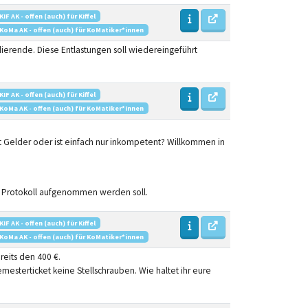
KIF AK - offen (auch) für Kiffel
KoMa AK - offen (auch) für KoMatiker*innen
ierende. Diese Entlastungen soll wiedereingeführt
KIF AK - offen (auch) für Kiffel
KoMa AK - offen (auch) für KoMatiker*innen
ut Gelder oder ist einfach nur inkompetent? Willkommen in
s Protokoll aufgenommen werden soll.
KIF AK - offen (auch) für Kiffel
KoMa AK - offen (auch) für KoMatiker*innen
eits den 400 €.
esterticket keine Stellschrauben. Wie haltet ihr eure