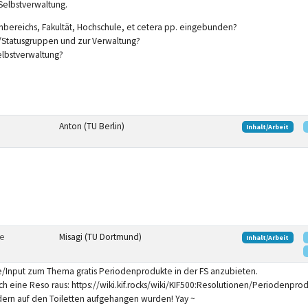
Selbstverwaltung.
chbereichs, Fakultät, Hochschule, et ce­te­ra pp. eingebunden?
n/Statusgruppen und zur Verwaltung?
elbstverwaltung?
Anton (TU Berlin)
Inhalt/Arbeit
te
Misagi (TU Dortmund)
Inhalt/Arbeit
lfe/Input zum Thema gratis Periodenprodukte in der FS anzubieten.
ch eine Reso raus: https://wiki.kif.rocks/wiki/KIF500:Resolutionen/Periodenpr
ndern auf den Toiletten aufgehangen wurden! Yay ~