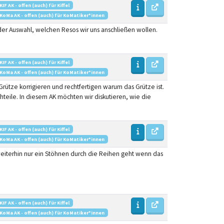
KIF AK - offen (auch) für Kiffel
KoMa AK - offen (auch) für KoMatiker*innen
der Auswahl, welchen Resos wir uns anschließen wollen.
KIF AK - offen (auch) für Kiffel
KoMa AK - offen (auch) für KoMatiker*innen
ütze korrigieren und rechtfertigen warum das Grütze ist.
eile. In diesem AK möchten wir diskutieren, wie die
KIF AK - offen (auch) für Kiffel
KoMa AK - offen (auch) für KoMatiker*innen
eiterhin nur ein Stöhnen durch die Reihen geht wenn das
KIF AK - offen (auch) für Kiffel
KoMa AK - offen (auch) für KoMatiker*innen