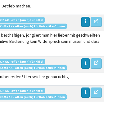
n Betrieb machen.
KIF AK - offen (auch) für Kiffel
KoMa AK - offen (auch) für KoMatiker*innen
u beschäftigen, jongliert man hier lieber mit geschweiften
ntuitive Bedienung kein Widerspruch sein müssen und dass
KIF AK - offen (auch) für Kiffel
KoMa AK - offen (auch) für KoMatiker*innen
rüber reden? Hier seid ihr genau richtig.
KIF AK - offen (auch) für Kiffel
KoMa AK - offen (auch) für KoMatiker*innen