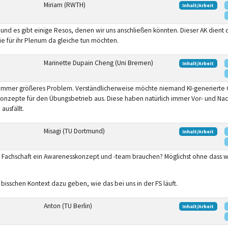
Miriam (RWTH)
Inhalt/Arbeit
und es gibt einige Resos, denen wir uns anschließen könnten. Dieser AK dient 
 für ihr Plenum da gleiche tun möchten.
Marinette Dupain Cheng (Uni Bremen)
Inhalt/Arbeit
n immer größeres Problem. Verständlicherweise möchte niemand KI-generierte Gr
epte für den Übungsbetrieb aus. Diese haben natürlich immer Vor- und Nacht
usfällt.
Misagi (TU Dortmund)
Inhalt/Arbeit
 Fachschaft ein Awarenesskonzept und -team brauchen? Möglichst ohne dass w
sschen Kontext dazu geben, wie das bei uns in der FS läuft.
Anton (TU Berlin)
Inhalt/Arbeit