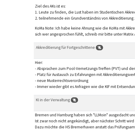
Ziel des AKs ist es:
1. Leute zu finden, die Lust haben im Studentischen Akk
2. teilnehmende ein Grundverständnis von Akkreditierung 
KoMa Note: Ich habe keine Ahnung wie die KoMa mit Akkredi
sich wer angesprochen fühlt, schreib mir bitte unter Matrix
Akkreditierung für Fortgeschrittene
Hier:
- Absprachen zum Pool-Vernetzungs-Treffen (PVT) und dem
- Platz für Austausch zu Erfahrungen mit Akkreditierungsve
- neue Musterrechtsverordnung
- Immer wieder gibt es Anfragen wie die KIF mit Entsendun
KI in der Verwaltung
Bremen und Hamburg haben sich "LLMoin" ausgedacht und
Ist zwar noch nicht angekündigt, aber nächster Schritt wir
Dazu möchte die HS Bremerhaven anstatt das Prüfungsamt