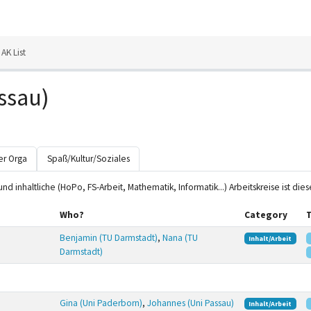
AK List
ssau)
r Orga
Spaß/Kultur/Soziales
und inhaltliche (HoPo, FS-Arbeit, Mathematik, Informatik...) Arbeitskreise ist die
Who?
Category
Benjamin (TU Darmstadt)
,
Nana (TU
Inhalt/Arbeit
Darmstadt)
Gina (Uni Paderborn)
,
Johannes (Uni Passau)
Inhalt/Arbeit