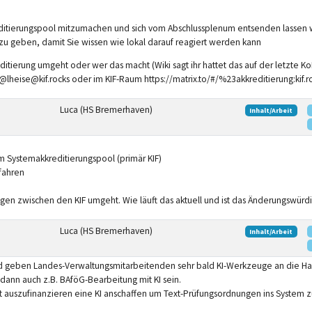
reditierungspool mitzumachen und sich vom Abschlussplenum entsenden lassen 
zu geben, damit Sie wissen wie lokal darauf reagiert werden kann
tierung umgeht oder wer das macht (Wiki sagt ihr hattet das auf der letzte Ko
 @lheise@kif.rocks oder im KIF-Raum https://matrix.to/#/%23akkreditierung:kif.r
Luca (HS Bremerhaven)
Inhalt/Arbeit
 Systemakkreditierungspool (primär KIF)
rfahren
gen zwischen den KIF umgeht. Wie läuft das aktuell und ist das Änderungswürdig
Luca (HS Bremerhaven)
Inhalt/Arbeit
 geben Landes-Verwaltungsmitarbeitenden sehr bald KI-Werkzeuge an die Ha
d dann auch z.B. BAföG-Bearbeitung mit KI sein.
 auszufinanzieren eine KI anschaffen um Text-Prüfungsordnungen ins System