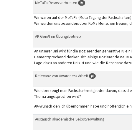
MeTaFa Resos verbreiten
Wir waren auf der MeTaFa (Meta-Tagung der Fachschaften) 
Wir würden uns besonders über KoMa Menschen freuen, die
AK GenAI im Übungsbetrieb
An unserer Uni wird für die Dozierenden generative KI ei
Dementsprechend denken sich einige Dozierende neue Konz
Lage dazu an anderen Unis ist und wie die Resonanz dazu a
Relevanz von Awareness-Arbeit
Wie überzeugt man Fachschaftsmitglieder davon, dass die
Thema angesprochen wird?
AK-Wunsch den ich übernommen habe und hoffentlich ein bi
Austausch akademische Selbstverwaltung