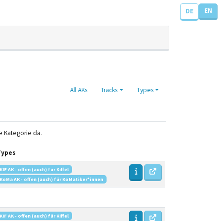
EN
DE
All AKs
Tracks
Types
se Kategorie da.
Types
KIF AK - offen (auch) für Kiffel
KoMa AK - offen (auch) für KoMatiker*innen
KIF AK - offen (auch) für Kiffel