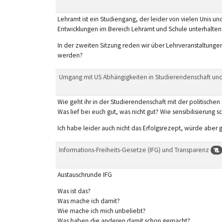
Lehramt ist ein Studiengang, der leider von vielen Unis un
Entwicklungen im Bereich Lehramt und Schule unterhalten
In der zweiten Sitzung reden wir über Lehrveranstaltung
werden?
Umgang mit US Abhängigkeiten in Studierendenschaft und
Wie geht ihr in der Studierendenschaft mit der politischen
Was lief bei euch gut, was nicht gut? Wie sensibilisierung s
Ich habe leider auch nicht das Erfolgsrezept, würde aber 
Informations-Freiheits-Gesetze (IFG) und Transparenz
Austauschrunde IFG
Was ist das?
Was mache ich damit?
Wie mache ich mich unbeliebt?
Was haben die anderen damit schon gemacht?