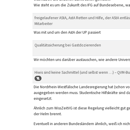
Wie steht es um die Zukunft des IFG auf Bundesebene, wa
freigelaufener AStA, AstA Retten und Hilfe, der AStA entläs
Mitarbeiter
Was mit und um den AstA der UP passiert
Qualitätssicherung bei Gastdozierenden
Wir möchten uns darüber austauschen, wie andere Universi
Hiwis sind keine Sachmittel (und selbst wenn …) – QVM-Bul
Die Nordrhein-Westfälische Landesregierung hat (schon vor
ausgegeben werden muss. Studentische Hilfskräfte sind das
eingesetzt.
Ähnlich zum WissZeitVG ist diese Regelung vielleicht gut 
der Helm brennt.
Eventuell in anderen Bundesländern ähnlich, weiß ich nicht