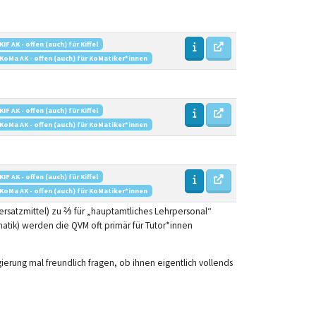
KIF AK - offen (auch) für Kiffel
KoMa AK - offen (auch) für KoMatiker*innen
KIF AK - offen (auch) für Kiffel
KoMa AK - offen (auch) für KoMatiker*innen
KIF AK - offen (auch) für Kiffel
KoMa AK - offen (auch) für KoMatiker*innen
ersatzmittel) zu ⅔ für „hauptamtliches Lehrpersonal“
matik) werden die QVM oft primär für Tutor*innen
erung mal freundlich fragen, ob ihnen eigentlich vollends