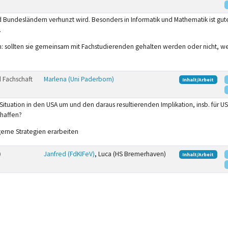
d Bundesländern verhunzt wird. Besonders in Informatik und Mathematik ist gute
.
en: sollten sie gemeinsam mit Fachstudierenden gehalten werden oder nicht, 
 Fachschaft
Marlena (Uni Paderborn)
Inhalt/Arbeit
 Situation in den USA um und den daraus resultierenden Implikation, insb. für 
chaffen?
gerne Strategien erarbeiten
Janfred (FdKIFeV)
, Luca (HS Bremerhaven)
Inhalt/Arbeit