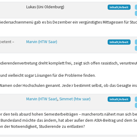
Lukas (Uni Oldenburg)
Inhalt/Arbeit
iedersachsenmenü gab es bis Dezember ein vergünstigtes Mittagessen für Stud
mpetent –
Marvin (HTW Saar)
Inhalt/Arbeit
ierendenvertretung dreht komplett frei, zeigt sich offen rassistisch, veruntre
nd vielleicht sogar Lösungen für die Probleme finden.
e Namen oder Hochschulen genannt. Jede:r bestimmt selbst, ob das Gesagte in
Marvin (HTW Saar)
,
Simmet (htw saar)
Inhalt/Arbeit
er den teils absurd hohen Semesterbeiträgen – mancherorts nähert man sich ber
en Bundesland möchte das ändern, hat aber außer dem AStA-Beitrag und dem Sem
von der Notwendigkeit, Studierende zu entlasten?